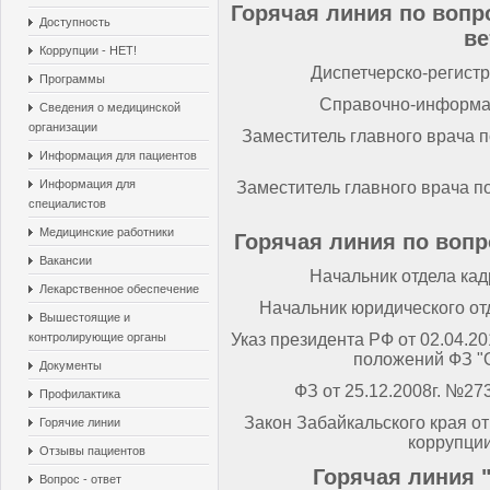
Горячая линия по воп
Доступность
ве
Коррупции - НЕТ!
Диспетчерско-регистр
Программы
Справочно-информаци
Сведения о медицинской
организации
Заместитель главного врача п
Информация для пациентов
Информация для
Заместитель главного врача по
специалистов
Медицинские работники
Горячая линия по воп
Вакансии
Начальник отдела кадр
Лекарственное обеспечение
Начальник юридического отд
Вышестоящие и
контролирующие органы
Указ президента РФ от 02.04.2
положений ФЗ "
Документы
ФЗ от 25.12.2008г. №27
Профилактика
Закон Забайкальского края от
Горячие линии
коррупции
Отзывы пациентов
Горячая линия 
Вопрос - ответ