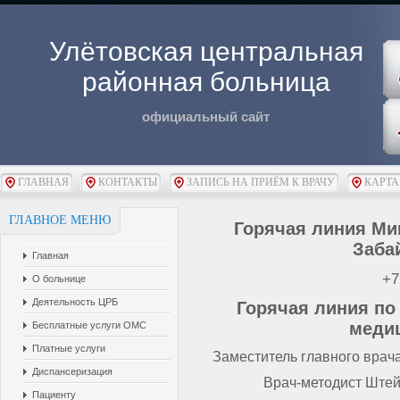
Улётовская центральная
районная больница
официальный сайт
ГЛАВНАЯ
КОНТАКТЫ
ЗАПИСЬ НА ПРИЁМ К ВРАЧУ
КАРТА
ГЛАВНОЕ МЕНЮ
Горячая линия Ми
Заба
Главная
+7
О больнице
Деятельность ЦРБ
Горячая линия по
меди
Бесплатные услуги ОМС
Платные услуги
Заместитель главного врача 
Диспансеризация
Врач-методист Штейн
Пациенту